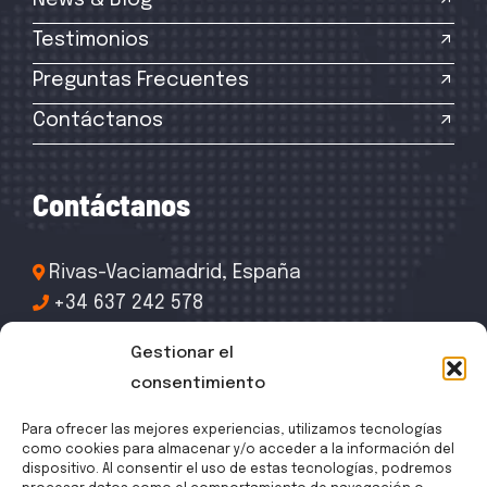
Testimonios
Preguntas Frecuentes
Contáctanos
C
o
n
t
á
c
t
a
n
o
s
Rivas-Vaciamadrid, España
+34 637 242 578
info@csrreformas.es
Gestionar el
consentimiento
Para ofrecer las mejores experiencias, utilizamos tecnologías
como cookies para almacenar y/o acceder a la información del
dispositivo. Al consentir el uso de estas tecnologías, podremos