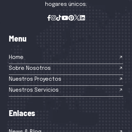
hogares únicos.
M
e
n
u
Home
Sobre Nosotros
Nuestros Proyectos
Nuestros Servicios
E
n
l
a
c
e
s
News & Blog