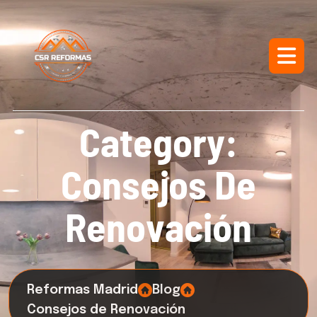
C
a
t
e
g
o
r
y
:
C
o
n
s
e
j
o
s
D
e
R
e
n
o
v
a
c
i
ó
n
Reformas Madrid
Blog
Consejos de Renovación