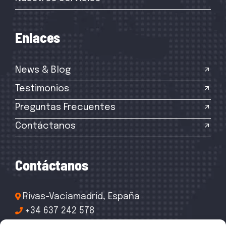
E
n
l
a
c
e
s
News & Blog
Testimonios
Preguntas Frecuentes
Contáctanos
C
o
n
t
á
c
t
a
n
o
s
Rivas-Vaciamadrid, España
+34 637 242 578
info@csrreformas.es