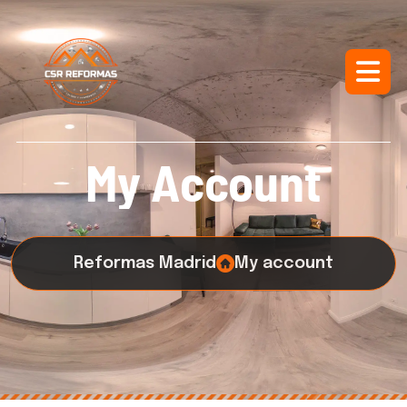
M
y
A
c
c
o
u
n
t
Reformas Madrid
My account